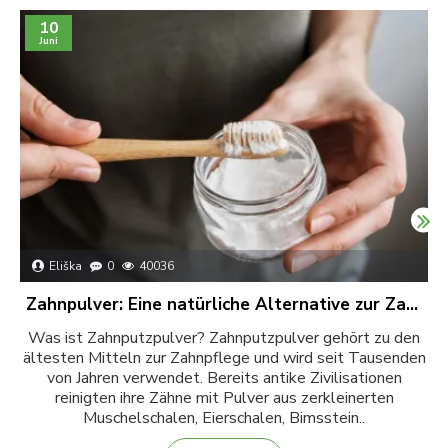
10
Juni
Eliška
0
40036
Zahnpulver: Eine natürliche Alternative zur Zahnpasta
Was ist Zahnputzpulver? Zahnputzpulver gehört zu den
D
ältesten Mitteln zur Zahnpflege und wird seit Tausenden
von Jahren verwendet. Bereits antike Zivilisationen
reinigten ihre Zähne mit Pulver aus zerkleinerten
Muschelschalen, Eierschalen, Bimsstein..