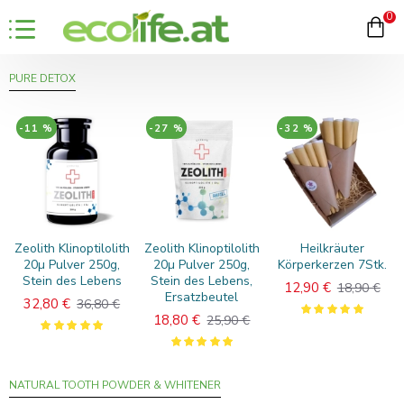
0
PURE DETOX
-11 %
-27 %
-32 %
Zeolith Klinoptilolith
Zeolith Klinoptilolith
Heilkräuter
20µ Pulver 250g,
20µ Pulver 250g,
Körperkerzen 7Stk.
Stein des Lebens
Stein des Lebens,
12,90 €
18,90 €
Ersatzbeutel
32,80 €
36,80 €
18,80 €
25,90 €
NATURAL TOOTH POWDER & WHITENER