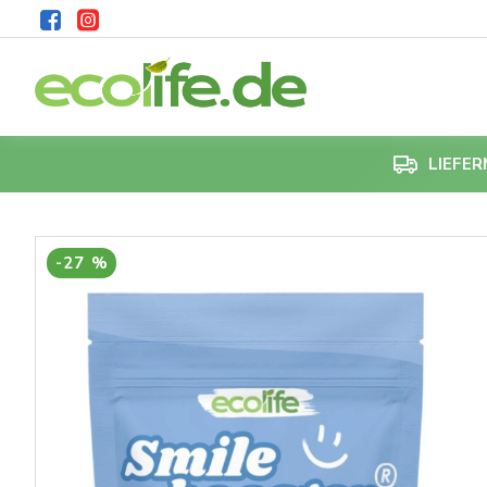
LIEFE
-27 %