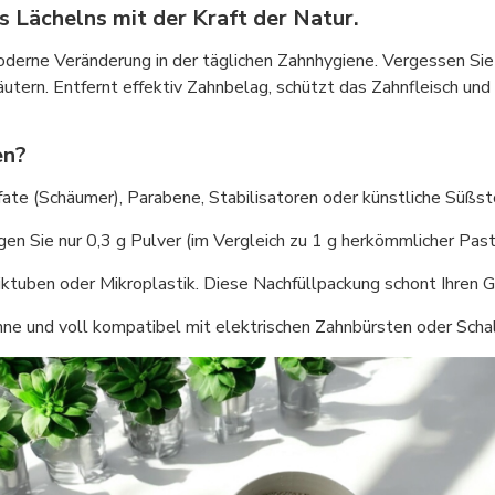
s Lächelns mit der Kraft der Natur.
ne Veränderung in der täglichen Zahnhygiene. Vergessen Sie ch
äutern. Entfernt effektiv Zahnbelag, schützt das Zahnfleisch und
en?
lfate (Schäumer), Parabene, Stabilisatoren oder künstliche Süßst
en Sie nur 0,3 g Pulver (im Vergleich zu 1 g herkömmlicher Paste
ktuben oder Mikroplastik. Diese Nachfüllpackung schont Ihren 
hne und voll kompatibel mit elektrischen Zahnbürsten oder Scha