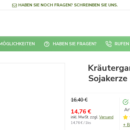
HABEN SIE NOCH FRAGEN? SCHREINBEN SIE UNS.
RMÖGLICHKEITEN
HABEN SIE FRAGEN?
RUFEN 
Kräuterga
Sojakerze
16,40 €
Ar
14,76 €
inkl. MwSt. zzgl.
Versand
14,76 € / 1ks
+ 