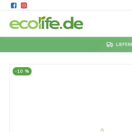
LIEFE
-10 %