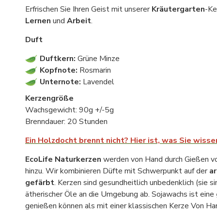
Erfrischen Sie Ihren Geist mit unserer
Kräutergarten
-Ke
Lernen
und
Arbeit
.
Duft
Duftkern:
Grüne Minze
Kopfnote:
Rosmarin
Unternote:
Lavendel
Kerzengröße
Wachsgewicht: 90g +/-5g
Brenndauer: 20 Stunden
Ein Holzdocht brennt nicht? Hier ist, was Sie wiss
EcoLife
Naturkerzen
werden von Hand durch Gießen von
hinzu. Wir kombinieren Düfte mit Schwerpunkt auf der
a
gefärbt
. Kerzen sind gesundheitlich unbedenklich (sie s
ätherischer Öle an die Umgebung ab. Sojawachs ist eine
genießen können als mit einer klassischen Kerze Von Ha