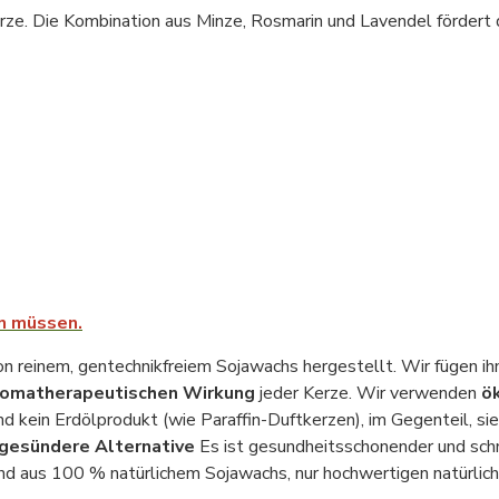
rze. Die Kombination aus Minze, Rosmarin und Lavendel fördert d
en müssen.
 reinem, gentechnikfreiem Sojawachs hergestellt. Wir fügen ih
romatherapeutischen Wirkung
jeder Kerze. Wir verwenden
ö
ind kein Erdölprodukt (wie Paraffin-Duftkerzen), im Gegenteil, s
gesündere Alternative
Es ist gesundheitsschonender und schm
nd aus 100 % natürlichem Sojawachs, nur hochwertigen natürlich