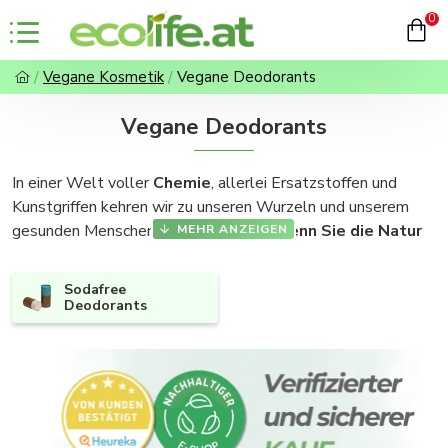
0
Vegane Kosmetik
Vegane Deodorants
Vegane Deodorants
In einer Welt voller
Chemie
, allerlei Ersatzstoffen und
Kunstgriffen kehren wir zu unseren Wurzeln und unserem
gesunden Menschenverstand zurück.
Wenn Sie die Natur
verstehen
, kommen Sie mit einer großen Auswahl an
wunderbarer und natürlicher Kosmetik bestens zurecht, die
Sodafree
nicht nur die Natur, sondern auch jeden von Ihnen zufrieden
Deodorants
stellen kann.
Deodorant
verhindert nicht das Schwitzen und damit die
nötige Entspannung von unerwünschten Stoffen aus dem
Körper, entfernt aber unangenehmen Körpergeruch, indem es
das Wachstum von Bakterien, die diesen Geruch